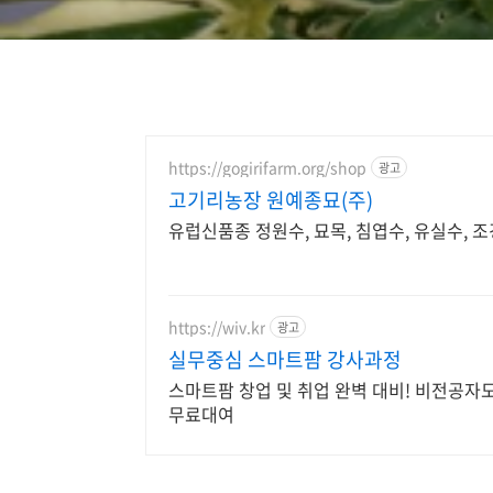
https://gogirifarm.org/shop
광고
고기리농장 원예종묘(주)
유럽신품종 정원수, 묘목, 침엽수, 유실수, 
https://wiv.kr
광고
실무중심 스마트팜 강사과정
스마트팜 창업 및 취업 완벽 대비! 비전공자
무료대여