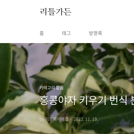
본문 바로가기
리틀가든
홈
태그
방명록
카테고리 없음
홍콩야자 키우기 번식 
by 리틀제이에스
2022. 11. 19.