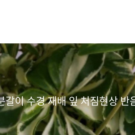
분갈이 수경 재배 잎 처짐현상 반