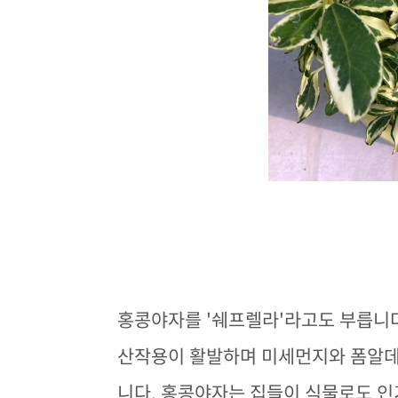
홍콩야자를 '쉐프렐라'라고도 부릅니다
산작용이 활발하며 미세먼지와 폼알데
니다. 홍콩야자는 집들이 식물로도 인